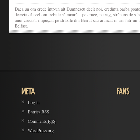
Dacă un om crede într-un alt Dumnezeu decît noi, credința oarbă poat
decreta că acel om trebuie să moară – pe cruce, pe rug, străpuns de sab
unui cruciat, împușcat pe străzile din Beirut sau aruncat în aer într-un 
Belfast.
Log in
Entries
RSS
Comments
RSS
WordPress.org