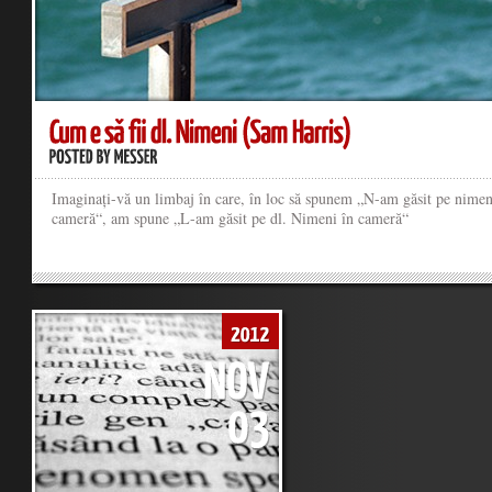
Imaginați-vă un limbaj în care, în loc să spunem „N-am găsit pe nimen
cameră“, am spune „L-am găsit pe dl. Nimeni în cameră“