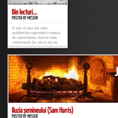
E clar că fuga din calea
prădătorilor reprezintă o tehnică
de supraviețuire, însă nu toate
viețuitoarele fac asta și nici nu
învață între timp.
»
»