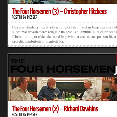
Cea mai blîndă critică la adresa religiei este în același timp cea mai rad
și cea mai devastatoare: religia e un produs al omului. Nici chiar cei c
fabricat-o nu pot cădea de acord în privința a ceea ce au spus sau făcut
profeții, mîntuitorii și mentorii lor.