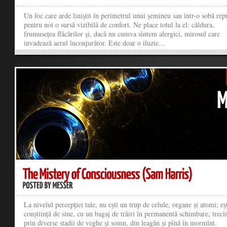
Un foc care arde liniștit în perimetrul unui șemineu sau într-o sobă rep
pentru noi o sursă vizibilă de confort. Ne place totul la el: căldura,
frumusețea flăcărilor și, dacă nu cumva sîntem alergici, mirosul care
invadează aerul înconjurător. Este doar o iluzie...
La nivelul percepției tale, nu ești un trup de celule, organe și atomi; eș
conștiință de sine, cu un bagaj de trăiri în permanentă schimbare, trecî
prin diverse stadii de veghe și somn, din leagăn și pînă în mormînt.