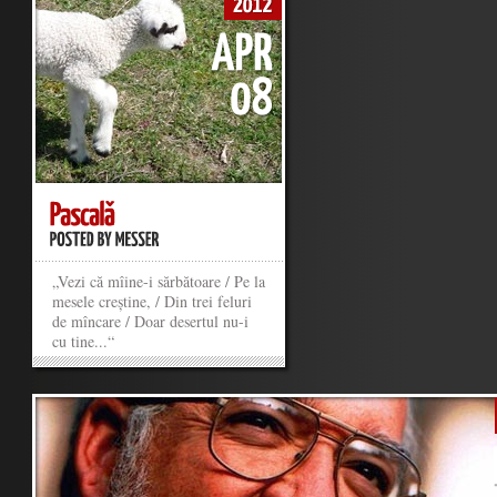
„Vezi că mîine-i sărbătoare / Pe la
mesele creștine, / Din trei feluri
de mîncare / Doar desertul nu-i
cu tine...“
»
»