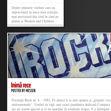
Dintre puținele viniluri care au
supraviețuit în mica mea colecție,
mai aterizează din cînd în cînd pe
platan și Women and Children
First, 1980. Van Halen, așa cum
se scrie, nu „ven heilăn“. Plecarea
lui David Lee Roth, prin 1985,
oarecum dat afară pe motiv că
gusturile sale...
»
»
Formaţii Rock nr. 6 – 1982. Pe atunci li se mai spunea şi „grupuri voc
instrumentale“. Vinilul de faţă, mai exact jumătatea dedicată Compact-
are un sound special şi el nu aparţine în totalitate trupei. S-a întîmplat 