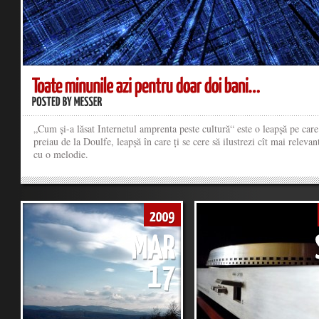
„Cum și-a lăsat Internetul amprenta peste cultură“ este o leapșă pe care
preiau de la Doulfe, leapșă în care ți se cere să ilustrezi cît mai releva
cu o melodie.