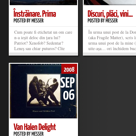
Cum poate fi etichetat un om care
În urma unui post de la Do
n-a ieșit deloc din țara lui?
(aka Fragile Matter), scris î
Patriot? Xenofob? Sedentar?
urma unui post de la mine (
Leneș sau chiar puturos? Cîte
uite-așa… ori închidem bucl
puțin din toate astea? Am fost
o facem permanentă), m-a
tentat de cîteva ori în ultimii 20
hotărît să pun și eu pe masă
de ani să ies și „pe-afară“, dar de
cîteva viniluri, dimpreună 
fiecare dată a învins comoditatea
instrumentul care le face să
sau răspunsul care...
frumos și care e incomparab
»
»