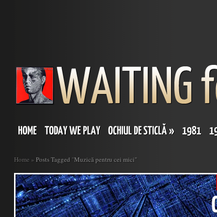
Home
»
Posts Tagged
"
Muzică pentru cei mici"