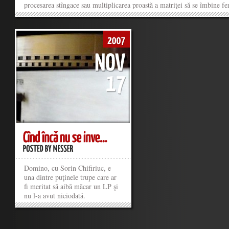
procesarea stîngace sau multiplicarea proastă a matriţei să se îmbine fer
cu amprenta pe care o avea acel Compact. Imediat după „Fata din vis“
am dat seama că gusturile mele în ceea ce-i priveşte aveau să se opreas
acest „Nr. 6“. De ascultat vara, singur, în buza mării. De preferat nu în
timpurile...
Domino, cu Sorin Chifiriuc, e
una dintre puţinele trupe care ar
fi meritat să aibă măcar un LP şi
nu l-a avut niciodată.
»
»