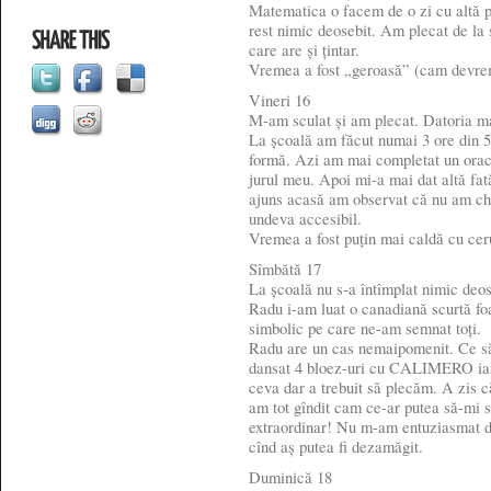
Matematica o facem de o zi cu altă p
rest nimic deosebit. Am plecat de la 
care are și țintar.
Vremea a fost „geroasă” (cam devrem
Vineri 16
M-am sculat și am plecat. Datoria ma
La școală am făcut numai 3 ore din 5.
formă. Azi am mai completat un oracol
jurul meu. Apoi mi-a mai dat altă fat
ajuns acasă am observat că nu am c
undeva accesibil.
Vremea a fost puțin mai caldă cu ceru
Sîmbătă 17
La școală nu s-a întîmplat nimic deos
Radu i-am luat o canadiană scurtă foa
simbolic pe care ne-am semnat toți.
Radu are un cas nemaipomenit. Ce s
dansat 4 bloez-uri cu CALIMERO iar l
ceva dar a trebuit să plecăm. A zis 
am tot gîndit cam ce-ar putea să-mi s
extraordinar! Nu m-am entuziasmat de
cînd aș putea fi dezamăgit.
Duminică 18