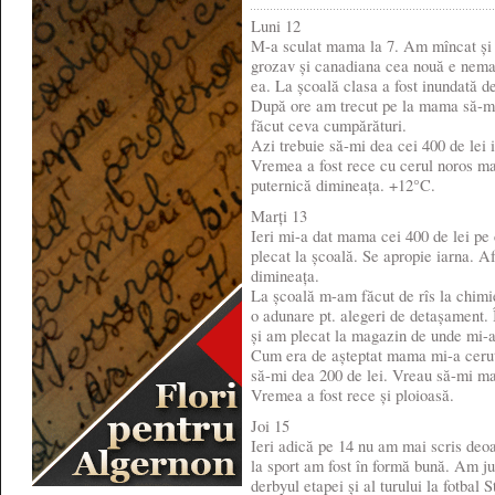
Luni 12
M-a sculat mama la 7. Am mîncat și 
grozav și canadiana cea nouă e nema
ea. La școală clasa a fost inundată d
După ore am trecut pe la mama să-mi
făcut ceva cumpărături.
Azi trebuie să-mi dea cei 400 de lei i
Vremea a fost rece cu cerul noros ma
puternică dimineața. +12°C.
Marți 13
Ieri mi-a dat mama cei 400 de lei pe
plecat la școală. Se apropie iarna. Af
dimineața.
La școală m-am făcut de rîs la chimi
o adunare pt. alegeri de detașament. 
și am plecat la magazin de unde mi-a
Cum era de așteptat mama mi-a cerut 
să-mi dea 200 de lei. Vreau să-mi mai
Vremea a fost rece și ploioasă.
Joi 15
Ieri adică pe 14 nu am mai scris deo
la sport am fost în formă bună. Am juc
derbyul etapei și al turului la fotba