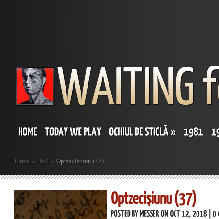
Home
»
1981
»
Optzecișiunu (37)