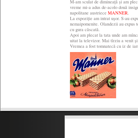
M-am sculat de dimineață și am plec
vreme mi-a adus de-acolo două insigne
napolitane austriece
MANNER
.
La expoziție am intrat ușor. S-au 
nemaipomenite. Olandezii au expus t
cu gura căscată.
Apoi am plecat la tata unde am mînca
uitat la televizor. Mai tîrziu a venit 
Vremea a fost tomnatecă cu iz de iar