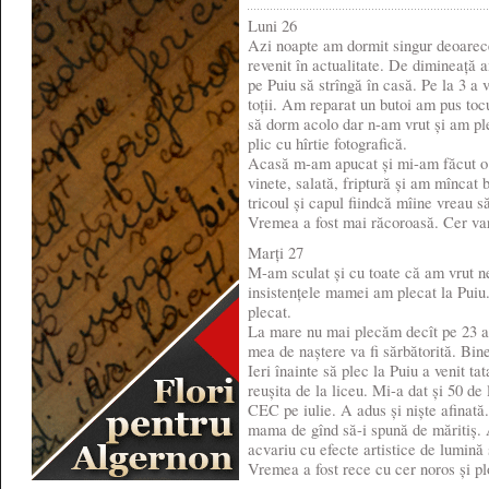
Luni 26
Azi noapte am dormit singur deoarec
revenit în actualitate. De dimineață a
pe Puiu să strîngă în casă. Pe la 3 a 
toții. Am reparat un butoi am pus toc
să dorm acolo dar n-am vrut și am pl
plic cu hîrtie fotografică.
Acasă m-am apucat și mi-am făcut o m
vinete, salată, friptură și am mîncat 
tricoul și capul fiindcă mîine vreau 
Vremea a fost mai răcoroasă. Cer var
Marți 27
M-am sculat și cu toate că am vrut n
insistențele mamei am plecat la Puiu
plecat.
La mare nu mai plecăm decît pe 23 a
mea de naștere va fi sărbătorită. Bine
Ieri înainte să plec la Puiu a venit ta
reușita de la liceu. Mi-a dat și 50 de
CEC pe iulie. A adus și niște afinată
mama de gînd să-i spună de măritiș. 
acvariu cu efecte artistice de lumină 
Vremea a fost rece cu cer noros și p