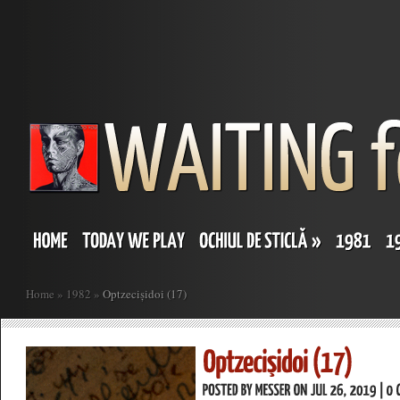
Home
»
1982
»
Optzecișidoi (17)