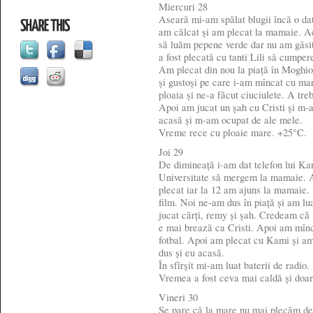
Miercuri 28
Aseară mi-am spălat blugii încă o dat
am călcat și am plecat la mamaie. Ac
să luăm pepene verde dar nu am găsi
a fost plecată cu tanti Lili să cumpe
Am plecat din nou la piață în Moghio
și gustoși pe care i-am mîncat cu ma
ploaia și ne-a făcut ciuciulete. A tr
Apoi am jucat un șah cu Cristi și m-
acasă și m-am ocupat de ale mele.
Vreme rece cu ploaie mare. +25°C.
Joi 29
De dimineață i-am dat telefon lui Kam
Universitate să mergem la mamaie. A
plecat iar la 12 am ajuns la mamaie. 
film. Noi ne-am dus în piață și am lu
jucat cărți, remy și șah. Credeam că
e mai brează ca Cristi. Apoi am mînc
fotbal. Apoi am plecat cu Kami și a
dus și eu acasă.
În sfîrșit mi-am luat baterii de radio.
Vremea a fost ceva mai caldă și doar
Vineri 30
Se pare că la mare nu mai plecăm de