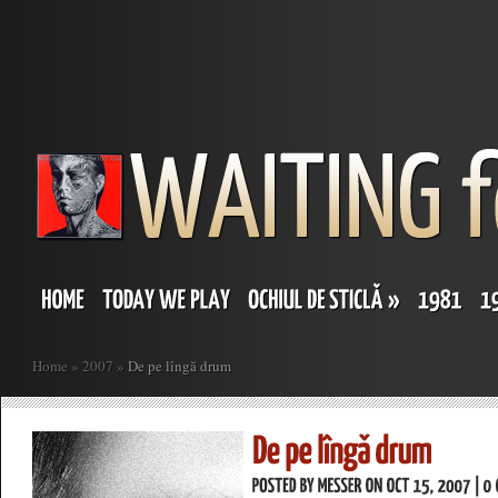
Home
»
2007
»
De pe lîngă drum