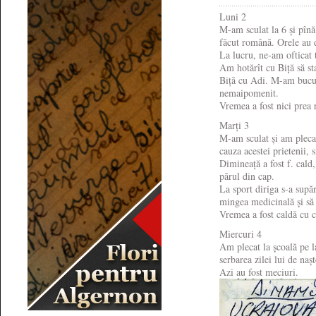
Luni 2
M-am sculat la 6 și pîn
făcut română. Orele au d
La lucru, ne-am ofticat t
Am hotărît cu Biță să st
Biță cu Adi. M-am bucur
nemaipomenit.
Vremea a fost nici prea
Marți 3
M-am sculat și am pleca
cauza acestei prietenii, 
Dimineață a fost f. cald
părul din cap.
La sport diriga s-a supă
mingea medicinală și să
Vremea a fost caldă cu c
Miercuri 4
Am plecat la școală pe l
serbarea zilei lui de naș
Azi au fost meciuri.