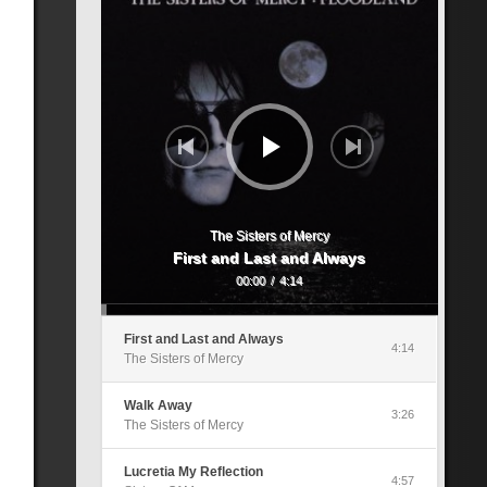
The Sisters of Mercy
First and Last and Always
00:00
/
4:14
First and Last and Always
4:14
The Sisters of Mercy
Walk Away
3:26
The Sisters of Mercy
Lucretia My Reflection
4:57