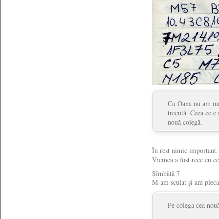
Cu Oana nu am mai 
trecută. Ceea ce e
nouă colegă.
În rest nimic important.
Vremea a fost rece cu c
Sîmbătă 7
M-am sculat și am pleca
Pe colega cea nouă