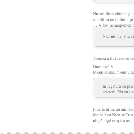
Nu am făcut chimia și 
stabilit să ne întîlnim 
… A fost nemaipomenit
Nici nu mai știu c
Vremea a fost rece cu c
Duminică 8
M-am sculat, m-am uitat 
În legătură cu pri
prieteni. Nu eu i-a
Pînă la urmă nu am rezis
football cu Nicu și Cris
ningă nițel noaptea asta.