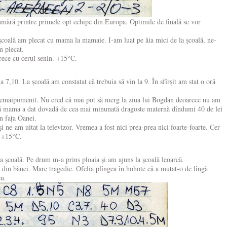
mără printre primele opt echipe din Europa. Optimile de finală se vor
școală am plecat cu mama la mamaie. I-am luat pe ăia mici de la școală, ne-
m plecat.
rece cu cerul senin. +15°C.
a 7,10. La școală am constatat că trebuia să vin la 9. În sfîrșit am stat o oră
nemaipomenit. Nu cred că mai pot să merg la ziua lui Bogdan deoarece nu am
nsă mama a dat dovadă de cea mai minunată dragoste maternă dîndumi 40 de lei
n fața Oanei.
și ne-am uitat la televizor. Vremea a fost nici prea-prea nici foarte-foarte. Cer
. +15°C.
a școală. Pe drum m-a prins ploaia și am ajuns la școală leoarcă.
 din bănci. Mare tragedie. Ofelia plîngea în hohote că a mutat-o de lîngă
eu.