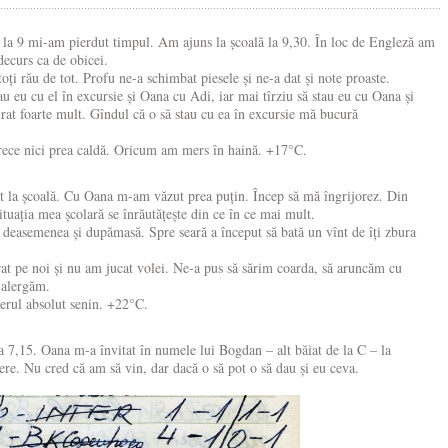
ă la 9 mi-am pierdut timpul. Am ajuns la școală la 9,30. În loc de Engleză am
ecurs ca de obicei.
oți rău de tot. Profu ne-a schimbat piesele și ne-a dat și note proaste.
au eu cu el în excursie și Oana cu Adi, iar mai tîrziu să stau eu cu Oana și
at foarte mult. Gîndul că o să stau cu ea în excursie mă bucură
 rece nici prea caldă. Oricum am mers în haină. +17°C.
t la școală. Cu Oana m-am văzut prea puțin. Încep să mă îngrijorez. Din
situația mea școlară se înrăutățește din ce în ce mai mult.
, deasemenea și dupămasă. Spre seară a început să bată un vînt de îți zbura
rat pe noi și nu am jucat volei. Ne-a pus să sărim coarda, să aruncăm cu
 alergăm.
erul absolut senin. +22°C.
a 7,15. Oana m-a învitat în numele lui Bogdan – alt băiat de la C – la
tere. Nu cred că am să vin, dar dacă o să pot o să dau și eu ceva.