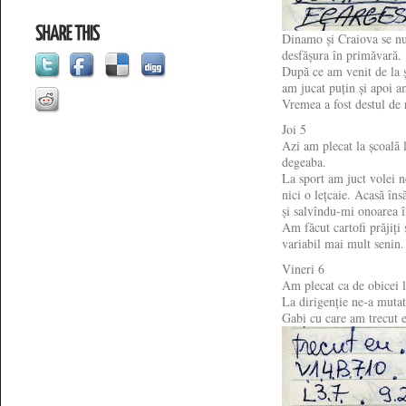
Dinamo și Craiova se nu
desfășura în primăvară.
După ce am venit de la 
am jucat puțin și apoi a
Vremea a fost destul de 
Joi 5
Azi am plecat la școală l
degeaba.
La sport am juct volei 
nici o lețcaie. Acasă î
și salvîndu-mi onoarea î
Am făcut cartofi prăjiți 
variabil mai mult senin
Vineri 6
Am plecat ca de obicei l
La dirigenție ne-a mutat
Gabi cu care am trecut 