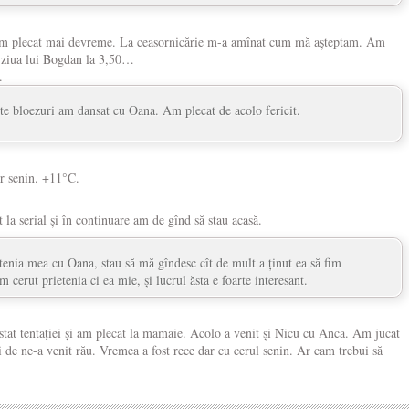
am plecat mai devreme. La ceasornicărie m-a amînat cum mă așteptam. Am
pt ziua lui Bogdan la 3,50…
.
îte bloezuri am dansat cu Oana. Am plecat de acolo fericit.
er senin. +11°C.
la serial și în continuare am de gînd să stau acasă.
etenia mea cu Oana, stau să mă gîndesc cît de mult a ținut ea să fim
m cerut prietenia ci ea mie, și lucrul ăsta e foarte interesant.
tat tentației și am plecat la mamaie. Acolo a venit și Nicu cu Anca. Am jucat
ti de ne-a venit rău. Vremea a fost rece dar cu cerul senin. Ar cam trebui să