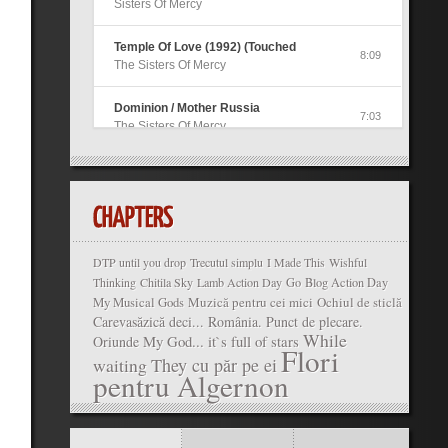
Sisters Of Mercy
Temple Of Love (1992) (Touched
8:09
The Sisters Of Mercy
Dominion / Mother Russia
7:03
The Sisters Of Mercy
More
8:25
The Sisters Of Mercy
DTP until you drop
Trecutul simplu
I Made This
Wishful
Thinking
Chitila Sky
Lamb Action Day
Go
Blog Action Day
My Musical Gods
Muzică pentru cei mici
Ochiul de sticlă
Carevasăzică deci...
România. Punct de plecare.
While
My God... it`s full of stars
Oriunde
Flori
waiting
They cu păr pe ei
pentru Algernon